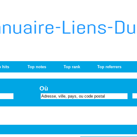
 hits
Top notes
Top rank
Top referrers
Où