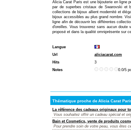
Alicia Carat Paris est une bijouterie en ligne
par de superbes cristaux de Swarovski et bi
collections de bijoux allient modernité et élé
bijoux accessibles au plus grand nombre. Visit
ligne afin de découvrir les différentes collect
d'oreilles. Vous trouverez sans aucun doute 
proposé et dans la qualité omniprésente sur ce
Langue
Url
aliciacarat.com
Hits
3
Notes
0.0/5 p
Thématique proche de Alicia Carat Paris
La référence des cadeaux originaux pour to
Vous souhaitez offrir un cadeau spécial et ori
Bain et Cosmetics, vente de produits cosm
Pour prendre soin de votre peau, vous êtes ce