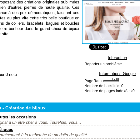
 proposant des créations originales sublimées
en d'autres pierres de haute qualité. Ces
gance à des prix démocratiques, laissant ces
ez au plus vite cette très belle boutique en
ions de colliers, bracelets, bagues et boucles
votre bonheur dans le grand choix de bijoux
 site.
Interaction
Reporter un problème
Informations Google
our 0 note
PageRank
Nombre de backlinks
0
Nombre de pages indexées
0
 - Créatrice de bijoux
utes les occasions
ginal à un être cher à vous. Toutefois, vous...
étiques
rtainement à la recherche de produits de qualité....