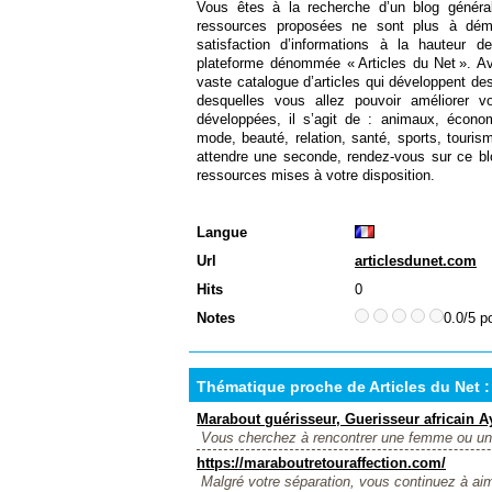
Vous êtes à la recherche d’un blog générali
ressources proposées ne sont plus à démo
satisfaction d’informations à la hauteur 
plateforme dénommée « Articles du Net ». Av
vaste catalogue d’articles qui développent des
desquelles vous allez pouvoir améliorer vo
développées, il s’agit de : animaux, économ
mode, beauté, relation, santé, sports, tourism
attendre une seconde, rendez-vous sur ce bl
ressources mises à votre disposition.
Langue
Url
articlesdunet.com
Hits
0
Notes
0.0/5 p
Thématique proche de Articles du Net : 
Marabout guérisseur, Guerisseur africain A
Vous cherchez à rencontrer une femme ou un 
https://maraboutretouraffection.com/
Malgré votre séparation, vous continuez à ai