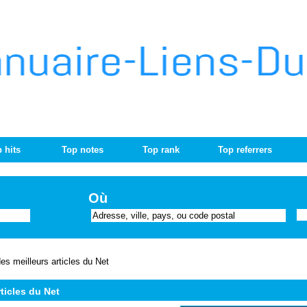
 hits
Top notes
Top rank
Top referrers
Où
des meilleurs articles du Net
rticles du Net