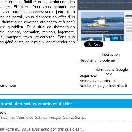
ste dont la fiabilité et la pertinence des
ntrer. Eh bien ! Pour vous garantir une
de vos attentes, abonnez-vous juste à la
ec ce portail, vous disposez en effet d’un
 thématiques diverses et variées et à partir
tre quotidien. Et à titre de thématiques
ie, société, formation, maison, logement,
e, transport, travail et activités. Sans plus
og généraliste pour mieux appréhender ces
Interaction
Reporter un problème
Informations Google
PageRank
Nombre de backlinks
0
our 0 note
Nombre de pages indexées
0
portail des meilleurs articles du Net
yele
homme. Vous êtes trahi ou trompé. Contactez le...
mer votre ex. Vous avez donc compris que c’est...