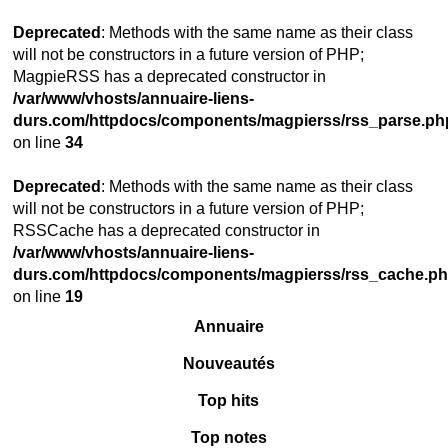
Deprecated
: Methods with the same name as their class
will not be constructors in a future version of PHP;
MagpieRSS has a deprecated constructor in
/var/www/vhosts/annuaire-liens-
durs.com/httpdocs/components/magpierss/rss_parse.ph
on line
34
Deprecated
: Methods with the same name as their class
will not be constructors in a future version of PHP;
RSSCache has a deprecated constructor in
/var/www/vhosts/annuaire-liens-
durs.com/httpdocs/components/magpierss/rss_cache.p
on line
19
Annuaire
Nouveautés
Top hits
Top notes