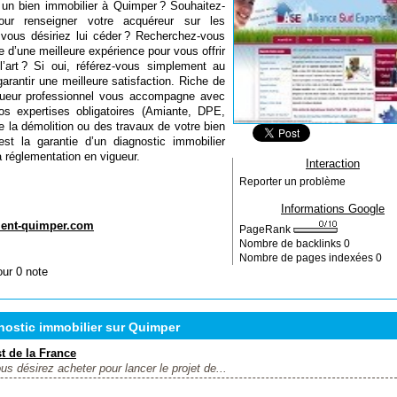
 un bien immobilier à Quimper ? Souhaitez-
our renseigner votre acquéreur sur les
e vous désiriez lui céder ? Recherchez-vous
e d’une meilleure expérience pour vous offrir
l’art ? Si oui, référez-vous simplement au
ntir une meilleure satisfaction. Riche de
iqueur professionnel vous accompagne avec
vos expertises obligatoires (Amiante, DPE,
de la démolition ou des travaux de votre bien
 la garantie d’un diagnostic immobilier
la réglementation en vigueur.
Interaction
Reporter un problème
Informations Google
ent-quimper.com
PageRank
Nombre de backlinks
0
Nombre de pages indexées
0
our 0 note
ostic immobilier sur Quimper
st de la France
s désirez acheter pour lancer le projet de...