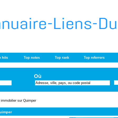
 hits
Top notes
Top rank
Top referrers
Où
 immobilier sur Quimper
Quimper