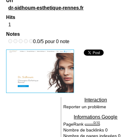
Url
dr-sidhoum-esthetique-rennes.fr
Hits
1
Notes
0.0/5 pour 0 note
Interaction
Reporter un problème
Informations Google
PageRank
Nombre de backlinks
0
Nombre de pages indexées
0