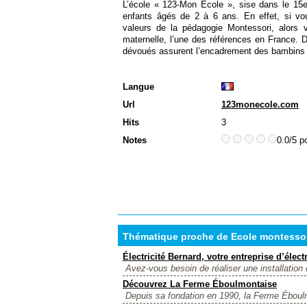
L’école « 123-Mon Ecole », sise dans le 15e
enfants âgés de 2 à 6 ans. En effet, si vo
valeurs de la pédagogie Montessori, alors 
maternelle, l’une des références en France. 
dévoués assurent l’encadrement des bambins 
Langue
Url
123monecole.com
Hits
3
Notes
0.0/5 p
Thématique proche de Ecole montessor
Électricité Bernard, votre entreprise d’électr
Avez-vous besoin de réaliser une installation d
Découvrez La Ferme Éboulmontaise
Depuis sa fondation en 1990, la Ferme Éboulm