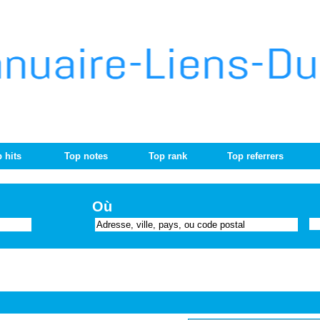
 hits
Top notes
Top rank
Top referrers
Où