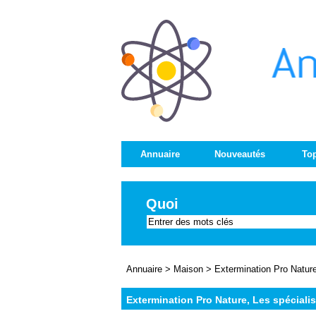
Annuaire
Nouveautés
Top
Quoi
Annuaire
>
Maison
>
Extermination Pro Nature
Extermination Pro Nature, Les spéciali