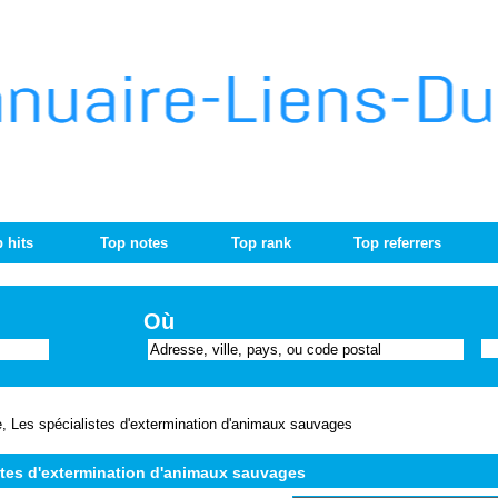
 hits
Top notes
Top rank
Top referrers
Où
, Les spécialistes d'extermination d'animaux sauvages
stes d'extermination d'animaux sauvages