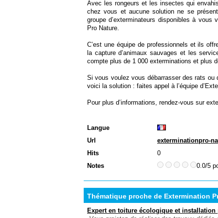
Avec les rongeurs et les insectes qui envahi
chez vous et aucune solution ne se présente
groupe d’exterminateurs disponibles à vous ve
Pro Nature.
C’est une équipe de professionnels et ils offr
la capture d’animaux sauvages et les servic
compte plus de 1 000 exterminations et plus d
Si vous voulez vous débarrasser des rats ou d
voici la solution : faites appel à l’équipe d’Ex
Pour plus d’informations, rendez-vous sur exte
Langue
Url
exterminationpro-na
Hits
0
Notes
0.0/5 p
Thématique proche de Extermination Pr
Expert en toiture écologique et installatio