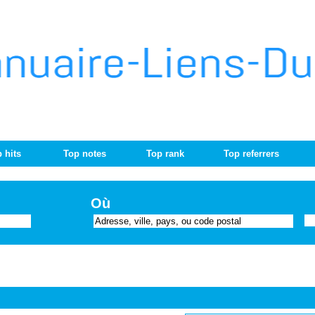
 hits
Top notes
Top rank
Top referrers
Où