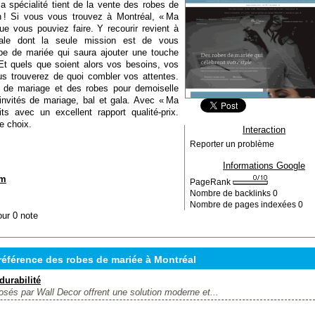
a spécialité tient de la vente des robes de
 ! Si vous vous trouvez à Montréal, « Ma
ue vous pouviez faire. Y recourir revient à
ale dont la seule mission est de vous
be de mariée qui saura ajouter une touche
. Et quels que soient alors vos besoins, vos
us trouverez de quoi combler vos attentes.
s de mariage et des robes pour demoiselle
invités de mariage, bal et gala. Avec « Ma
ts avec un excellent rapport qualité-prix.
re choix.
Interaction
Reporter un problème
Informations Google
om
PageRank
Nombre de backlinks
0
Nombre de pages indexées
0
our 0 note
éférence des robes de mariée à Montréal
durabilité
sés par Wall Decor offrent une solution moderne et...