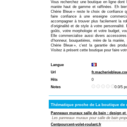
Vous recherchez une boutique en ligne dont l
mariée haut de gamme et raffinées. Eh bien
Chérie Bleue » reste le choix de confiance q
faire confiance à une enseigne commerci
accompagner à trouver plus facilement la ro
d’originalité et de style à votre personnalité
goûts, votre morphologie et votre budget, vo
Elle commercialise aussi divers accessoire
d’honneur, bouquetières, mère de la mariée, 
Chérie Bleue », c’est la garantie des produi
Visitez à présent cette boutique pour faire vot
Langue
Url
fr.macheriebleue.c
Hits
0
Notes
0.0/5 p
Thématique proche de La boutique de r
Panneaux muraux salle de bain : design et 
Les panneaux muraux pour salle de bain propo
Centpourcent-volet-roulant.fr