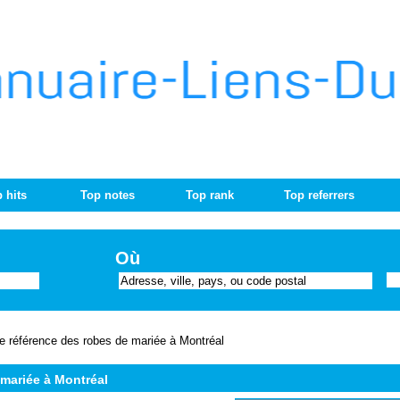
 hits
Top notes
Top rank
Top referrers
Où
e référence des robes de mariée à Montréal
 mariée à Montréal