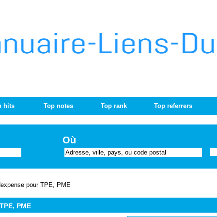
 hits
Top notes
Top rank
Top referrers
Où
 ONexpense pour TPE, PME
 TPE, PME