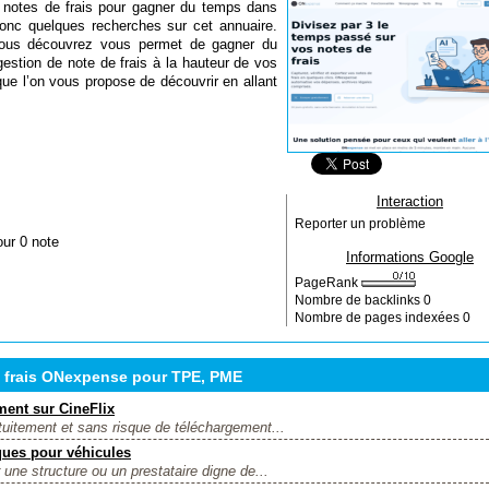
e notes de frais pour gagner du temps dans
 donc quelques recherches sur cet annuaire.
ous découvrez vous permet de gagner du
estion de note de frais à la hauteur de vos
 que l’on vous propose de découvrir en allant
Interaction
Reporter un problème
our 0 note
Informations Google
PageRank
Nombre de backlinks
0
Nombre de pages indexées
0
e frais ONexpense pour TPE, PME
ment sur CineFlix
tuitement et sans risque de téléchargement...
ques pour véhicules
 une structure ou un prestataire digne de...