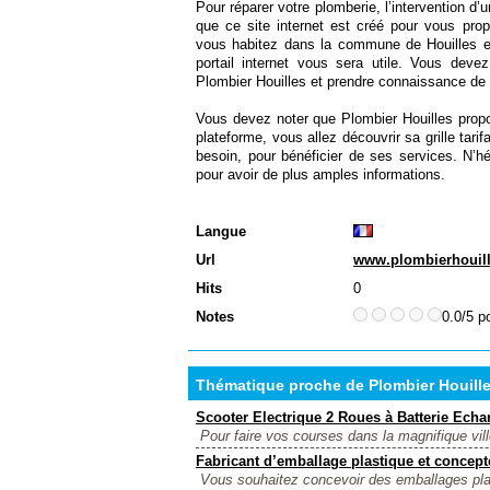
Pour réparer votre plomberie, l’intervention d’
que ce site internet est créé pour vous prop
vous habitez dans la commune de Houilles et
portail internet vous sera utile. Vous devez
Plombier Houilles et prendre connaissance de d
Vous devez noter que Plombier Houilles propo
plateforme, vous allez découvrir sa grille tarif
besoin, pour bénéficier de ses services. N’hé
pour avoir de plus amples informations.
Langue
Url
www.plombierhouill
Hits
0
Notes
0.0/5 p
Thématique proche de Plombier Houill
Scooter Electrique 2 Roues à Batterie Ec
Pour faire vos courses dans la magnifique vi
Fabricant d’emballage plastique et concept
Vous souhaitez concevoir des emballages plas