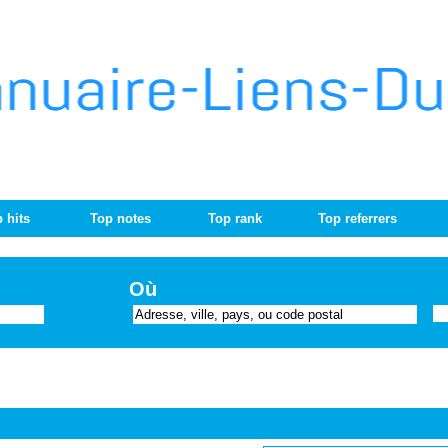
 hits
Top notes
Top rank
Top referrers
Où