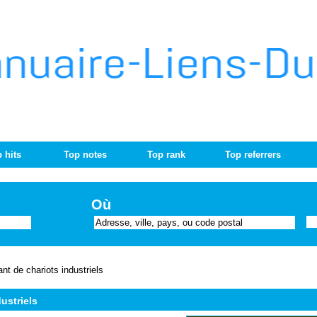
 hits
Top notes
Top rank
Top referrers
Où
ant de chariots industriels
ustriels