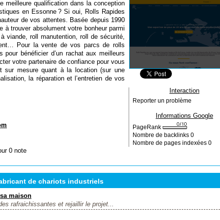
 meilleure qualification dans la conception
gistiques en Essonne ? Si oui, Rolls Rapides
 hauteur de vos attentes. Basée depuis 1990
e à trouver absolument votre bonheur parmi
 à viande, roll manutention, roll de sécurité,
nt… Pour la vente de vos parcs de rolls
 pour bénéficier d’un rachat aux meilleurs
cter votre partenaire de confiance pour vous
 et sur mesure quant à la location (sur une
isation, la réparation et l’entretien de vos
Interaction
Reporter un problème
Informations Google
com
PageRank
Nombre de backlinks
0
Nombre de pages indexées
0
our 0 note
bricant de chariots industriels
r sa maison
es rafraichissantes et rejaillir le projet...