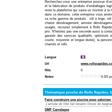
Recherchez-vous une entreprise pourvue d’une
et la fabrication de produits d’emballages lo
reste la plateforme qui saura se montrer à la
dans ce domaine, cette entreprise vous amèn
sa riche gamme de produits : roll à linge, roll
chariot déménagement, armoire déménageme
usagés, recourez simplement à Rolls Rapides
prix. N’hésitez pas une seconde aussi à conta
garantir des services qualitatifs, optimisés
courte, moyenne et longue durée), la personnal
chariots et rolls.
Langue
Url
www.rollsrapides.
Hits
0
Notes
0.0/5 p
Thématique proche de Rolls Rapides, fa
Faire construire une piscine pour valorise
L'arrivée de l'été fait renaitre l'envie de baignad
DMF Carrelages