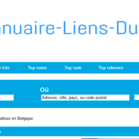
 hits
Top notes
Top rank
Top referrers
Où
ndises en Belgique
e